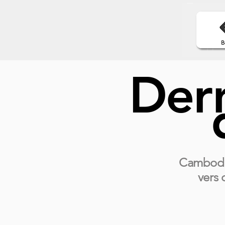
Dern
Cambodge
vers 