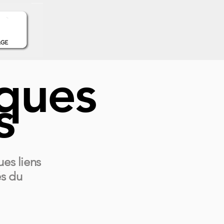
iques
s
es liens
és du