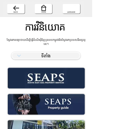
ការវិនិយោគ
ស្វែងរកមធ្យោបាយដើម្បីធ្វើដំណើរជុំវិញប្រទេសកម្ពុជានិងស្វែងរកប្រទេសដ៏អស្ចារ្យ
នេះ។