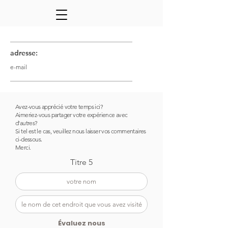
________________________________________________
adresse:
e-mail
________________________________________________
Avez-vous apprécié votre temps ici?
Aimeriez-vous partager votre
expérience avec
d'autres?
Si tel est le cas, veuillez nous laisser vos commentaires
ci-dessous.
Merci.
Titre 5
Évaluez nous