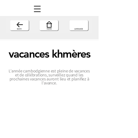
vacances
khmères
L'année cambodgienne est pleine de vacances
et de célébrations, surveillez quand les
prochaines vacances auront lieu et planifiez à
l'avance.