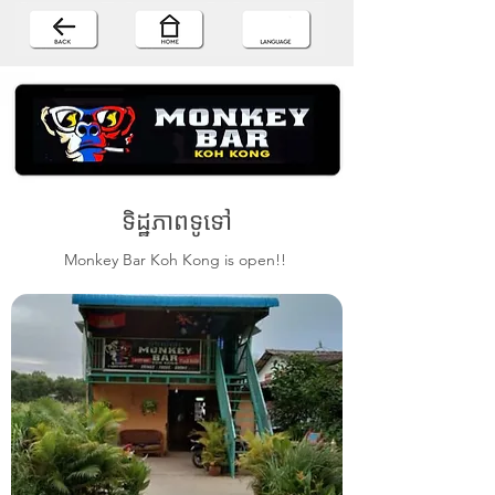
ទិដ្ឋភាពទូទៅ
Monkey Bar Koh Kong is open!!