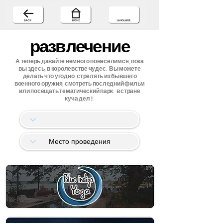
развлечение
А теперь давайте немного повеселимся, пока
вы здесь, в королевстве чудес.
Вы можете
делать что угодно: стрелять из бывшего
военного оружия, смотреть последний фильм
или посещать тематический парк.
в стране
куча дел !!